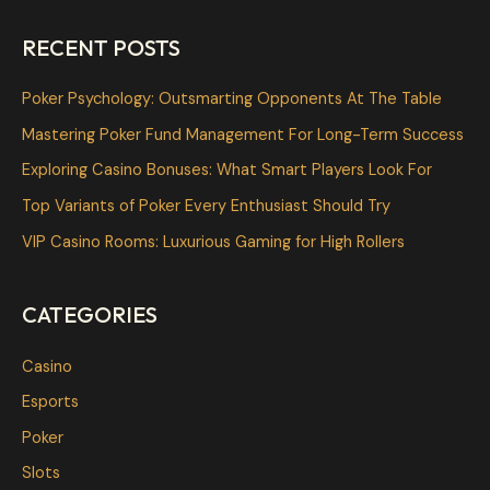
a
RECENT POSTS
r
c
Poker Psychology: Outsmarting Opponents At The Table
h
Mastering Poker Fund Management For Long-Term Success
f
Exploring Casino Bonuses: What Smart Players Look For
o
Top Variants of Poker Every Enthusiast Should Try
r
VIP Casino Rooms: Luxurious Gaming for High Rollers
:
CATEGORIES
Casino
Esports
Poker
Slots