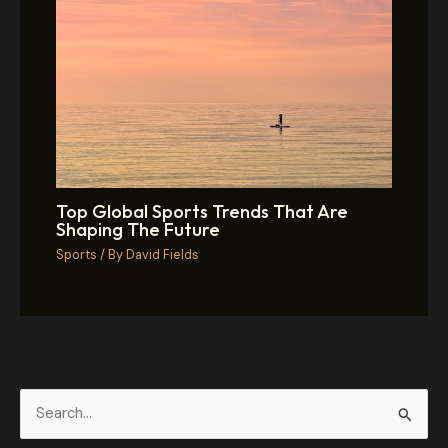
Top Global Sports Trends That Are
Shaping The Future
Sports
/ By
David Fields
S
e