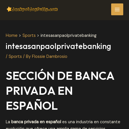
Skip
Post
MAI
to
navigation
MEN
content
Home
Sports
intesasanpaolprivatebanking
intesasanpaolprivatebanking
/
Sports
/ By
Flossie Dambrosio
SECCIÓN DE BANCA
PRIVADA EN
ESPAÑOL
La
banca privada en español
es una industria en constante
evolución que ofrece una amplia gama de servicios